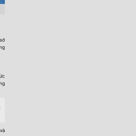
 sở
àng
hức
ng
o
 và