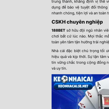
trung thành, khẳng định vị thế 
dụng để bảo vệ tuyệt đối thông t
nhanh chóng, tiện lợi và an toàn t
CSKH chuyên nghiệp
188BET
sở hữu đội ngũ nhân viê
chơi bất cứ lúc nào. Mọi thắc m
toàn yên tâm tận hưởng trải nghi
Nhà cái đặc biệt chú trọng tối 
hiệu quả và kịp thời. Sự tận tâ
tin vững chắc trong cộng đồng ng
và uy tín.