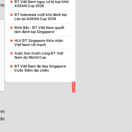
ĐT Việt Nam nguy cơ bị loại khỏi
ạnh
ASEAN Cup 2026
ĐT Indonesia vượt khó đánh bại
Lào tại ASEAN Cup 2026
Đình Bắc: ‘ĐT Việt Nam quyết
tâm đánh bại Singapore’
HLV ĐT Singapore thừa nhận
Việt Nam rất mạnh
Xuân Son muốn cùng ĐT Việt
Nam dự World Cup
ĐT Việt Nam đe dọa Singapore
trước thềm đại chiến
ành
 do