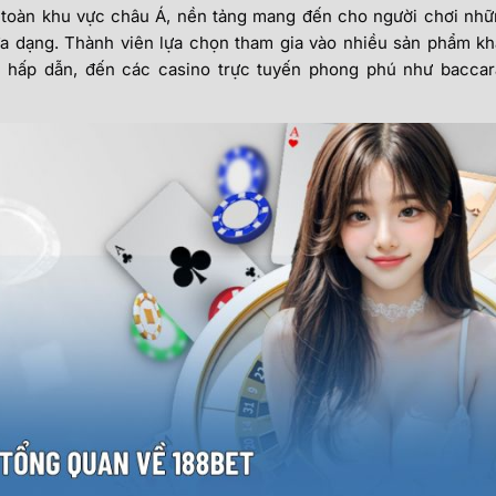
 toàn khu vực châu Á, nền tảng mang đến cho người chơi nh
đa dạng. Thành viên lựa chọn tham gia vào nhiều sản phẩm k
ợc hấp dẫn, đến các casino trực tuyến phong phú như baccar