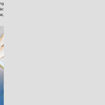
ững
hác
at,