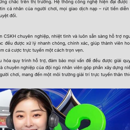
vững chắc trên thị trường. Hệ thống công nghệ hiện đại được
in cá nhân của người chơi, mọi giao dịch nạp – rút tiền diễn
uyệt đối.
n CSKH chuyên nghiệp, nhiệt tình và luôn sẵn sàng hỗ trợ ng
ắc đều được xử lý nhanh chóng, chính xác, giúp thành viên h
ệm cá cược trực tuyến một cách trọn vẹn.
ưu hóa quy trình hỗ trợ, đảm bảo mọi vấn đề đều được giải qu
m và chuyên nghiệp của đội ngũ nhân viên góp phần xây dựng n
ười chơi, mang đến một môi trường giải trí trực tuyến thân th