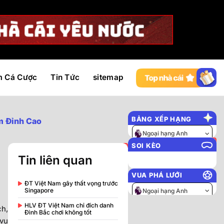
m Cá Cược
Tin Tức
sitemap
BẢNG XẾP HẠNG
m Đỉnh Cao
Ngoại hạng Anh
SOI KÈO
Tin liên quan
VUA PHÁ LƯỚI
ĐT Việt Nam gây thất vọng trước
Singapore
Ngoại hạng Anh
HLV ĐT Việt Nam chỉ đích danh
ch,
Đình Bắc chơi không tốt
 vụ