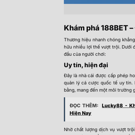
Khám phá 188BET – 
Thương hiệu nhanh chóng khẳng đ
hữu nhiều lợi thế vượt trội. Dưới
đầu của người chơi:
Uy tín, hiện đại
Đây là nhà cái được cấp phép ho
quản lý cá cược quốc tế uy tín.
bằng, mang đến một môi trường giả
ĐỌC THÊM:
Lucky88 - K
Hiện Nay
Nhờ chất lượng dịch vụ vượt trộ