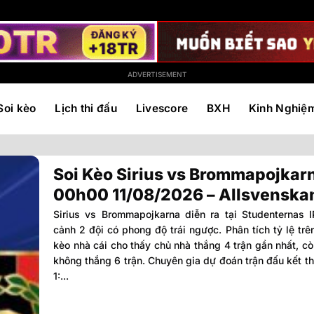
ADVERTISEMENT
Soi kèo
Lịch thi đấu
Livescore
BXH
Kinh Nghiệ
Soi Kèo Sirius vs Brommapojkar
00h00 11/08/2026 – Allsvenska
Sirius vs Brommapojkarna diễn ra tại Studenternas I
cảnh 2 đội có phong độ trái ngược. Phân tích tỷ lệ tr
kèo nhà cái cho thấy chủ nhà thắng 4 trận gần nhất, c
không thắng 6 trận. Chuyên gia dự đoán trận đấu kết th
1:...