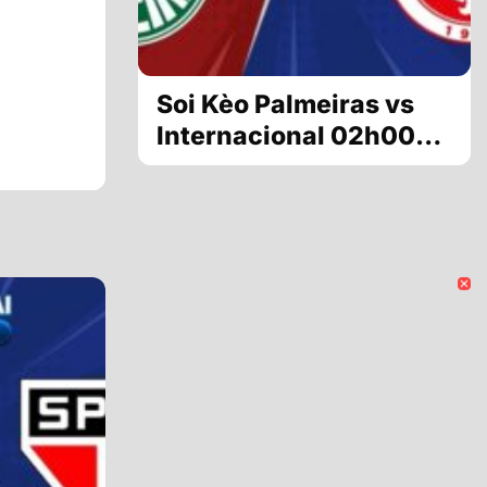
Soi Kèo Palmeiras vs
Internacional 02h00
10/08/2026 – Brazil
Serie A