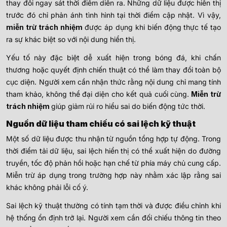
thay đổi ngay sát thời điểm diễn ra. Những dữ liệu được hiển thị
trước đó chỉ phản ánh tình hình tại thời điểm cập nhật. Vì vậy,
miễn trừ trách nhiệm
được áp dụng khi biến động thực tế tạo
ra sự khác biệt so với nội dung hiển thị.
Yếu tố này đặc biệt dễ xuất hiện trong bóng đá, khi chấn
thương hoặc quyết định chiến thuật có thể làm thay đổi toàn bộ
cục diện. Người xem cần nhận thức rằng nội dung chỉ mang tính
tham khảo, không thể đại diện cho kết quả cuối cùng.
Miễn trừ
trách nhiệm
giúp giảm rủi ro hiểu sai do biến động tức thời.
Nguồn dữ liệu tham chiếu có sai lệch kỹ thuật
Một số dữ liệu được thu nhận từ nguồn tổng hợp tự động. Trong
thời điểm tải dữ liệu, sai lệch hiển thị có thể xuất hiện do đường
truyền, tốc độ phản hồi hoặc hạn chế từ phía máy chủ cung cấp.
Miễn trừ áp dụng trong trường hợp này nhằm xác lập rằng sai
khác không phải lỗi cố ý.
Sai lệch kỹ thuật thường có tính tạm thời và được điều chỉnh khi
hệ thống ổn định trở lại. Người xem cần đối chiếu thông tin theo