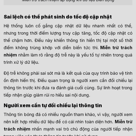
Sai lệch có thể phát sinh do tốc độ cập nhật
Hệ thống luôn cố gắng cập nhật dữ liệu nhanh nhất có thể,
nhưng trong thời điểm lượng truy cập tăng, tốc độ cập nhật có
thể chậm hơn. Điều này khiến thông tin hiển thị tại một số thời
điểm không trùng khớp với diễn biến tức thì.
Miễn trừ trách
nhiệm
nhằm làm rõ rằng độ trễ này là yếu tố tự nhiên trong quá
trình xử lý dữ liệu.
Độ trễ không phải sai sót mà là kết quả của quy trình bảo vệ tính
ổn định hiển thị. Điều quan trọng là người xem cần đối chiếu lại
thông tin trước khi đưa ra đánh giá cuối cùng. Sự linh hoạt trong
tiếp nhận giúp giảm rủi ro hiểu sai nội dung.
Người xem cần tự đối chiếu lại thông tin
Thông tin bóng đá có nhiều nguồn tham khảo, vì vậy, người xem
nên kết hợp nhiều dữ liệu để có cái nhìn toàn diện hơn.
Miễn trừ
trách nhiệm
nhấn mạnh vai trò chủ động của người tiếp nhận