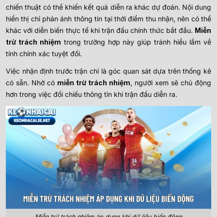
chiến thuật có thể khiến kết quả diễn ra khác dự đoán. Nội dung
hiển thị chỉ phản ánh thông tin tại thời điểm thu nhận, nên có thể
khác với diễn biến thực tế khi trận đấu chính thức bắt đầu.
Miễn
trừ trách nhiệm
trong trường hợp này giúp tránh hiểu lầm về
tính chính xác tuyệt đối.
Việc nhận định trước trận chỉ là góc quan sát dựa trên thống kê
có sẵn. Nhờ có
miễn trừ trách nhiệm
, người xem sẽ chủ động
hơn trong việc đối chiếu thông tin khi trận đấu diễn ra.
Miễn trừ trách nhiệm áp dụng khi dữ liệu biến động