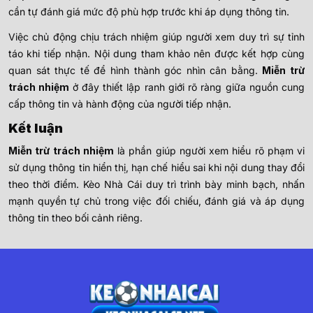
cần tự đánh giá mức độ phù hợp trước khi áp dụng thông tin.
Việc chủ động chịu trách nhiệm giúp người xem duy trì sự tỉnh
táo khi tiếp nhận. Nội dung tham khảo nên được kết hợp cùng
quan sát thực tế để hình thành góc nhìn cân bằng.
Miễn trừ
trách nhiệm
ở đây thiết lập ranh giới rõ ràng giữa nguồn cung
cấp thông tin và hành động của người tiếp nhận.
Kết luận
Miễn trừ trách nhiệm
là phần giúp người xem hiểu rõ phạm vi
sử dụng thông tin hiển thị, hạn chế hiểu sai khi nội dung thay đổi
theo thời điểm. Kèo Nhà Cái duy trì trình bày minh bạch, nhấn
mạnh quyền tự chủ trong việc đối chiếu, đánh giá và áp dụng
thông tin theo bối cảnh riêng.