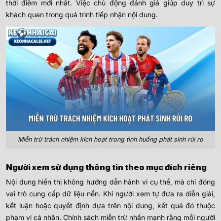
thời điểm mới nhất. Việc chủ động đánh giá giúp duy trì sự
khách quan trong quá trình tiếp nhận nội dung.
Miễn trừ trách nhiệm kích hoạt trong tình huống phát sinh rủi ro
Người xem sử dụng thông tin theo mục đích riêng
Nội dung hiển thị không hướng dẫn hành vi cụ thể, mà chỉ đóng
vai trò cung cấp dữ liệu nền. Khi người xem tự đưa ra diễn giải,
kết luận hoặc quyết định dựa trên nội dung, kết quả đó thuộc
phạm vi cá nhân. Chính sách miễn trừ nhấn mạnh rằng mỗi người