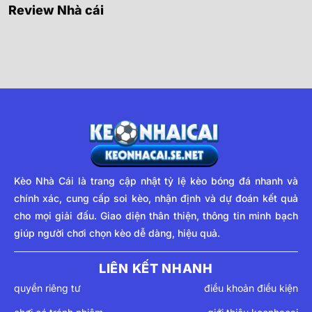
Review Nhà cái
Kèo Nhà Cái
là trang cập nhật tỷ lệ kèo bóng đá nhanh và
chính xác, cung cấp soi kèo, nhận định và dự đoán kết quả
cho mọi giải đấu. Giao diện thân thiện, thông tin minh bạch
giúp người chơi chọn kèo dễ dàng, hiệu quả.
LIÊN KẾT NHANH
quyền riêng tư
điều khoản điều kiện