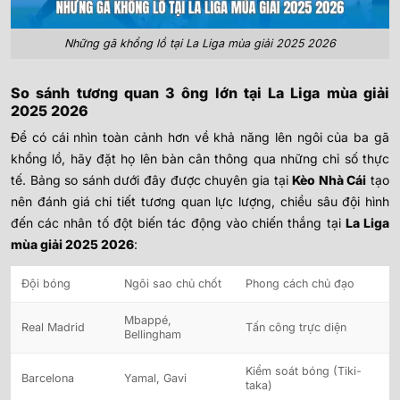
Những gã khổng lồ tại La Liga mùa giải 2025 2026
So sánh tương quan 3 ông lớn tại La Liga mùa giải
2025 2026
Để có cái nhìn toàn cảnh hơn về khả năng lên ngôi của ba gã
khổng lồ, hãy đặt họ lên bàn cân thông qua những chỉ số thực
tế. Bảng so sánh dưới đây được chuyên gia tại
Kèo Nhà Cái
tạo
nên đánh giá chi tiết tương quan lực lượng, chiều sâu đội hình
đến các nhân tố đột biến tác động vào chiến thắng tại
La Liga
mùa giải 2025 2026
:
Đội bóng
Ngôi sao chủ chốt
Phong cách chủ đạo
Mbappé,
Real Madrid
Tấn công trực diện
Bellingham
Kiểm soát bóng (Tiki-
Barcelona
Yamal, Gavi
taka)