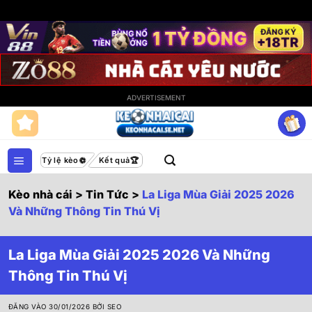
ADVERTISEMENT
Bỏ
qua
nội
dung
Tỷ lệ kèo
Kết quả
Kèo nhà cái
>
Tin Tức
>
La Liga Mùa Giải 2025 2026
Và Những Thông Tin Thú Vị
La Liga Mùa Giải 2025 2026 Và Những
Thông Tin Thú Vị
ĐĂNG VÀO
30/01/2026
BỞI
SEO