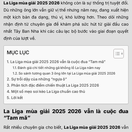
La Liga mùa giải 2025 2026
không còn là sự thống trị tuyệt đối.
Dù những ông lớn vẫn giữ vị thế nhưng năm nay, đang xuất hiện
một kịch bản đa dạng, thú vị, khó lường hơn. Theo dõi những
nhận định từ chuyên gia để khám phá sức hút từ giải đấu cao
nhất Tây Ban Nha khi các câu lạc bộ bước vào giai đoạn quyết
định của lượt về.
MỤC LỤC
La Liga mùa giải 2025 2026 vẫn là cuộc đua “Tam mã”
Đánh giá chi tiết những gã khổng lồ La Liga năm nay
So sánh tương quan 3 ông lớn tại La Liga mùa giải 2025 2026
Sự trỗi dậy của những “ngựa ô”
Phân tích đặc điểm chiến thuật La Liga 2025 2026
Một số mẹo soi kèo La Liga chuẩn cao thủ
Lời kết
La Liga mùa giải 2025 2026 vẫn là cuộc đua
“Tam mã”
Rất nhiều chuyên gia cho biết,
La Liga mùa giải 2025 2026
vẫn