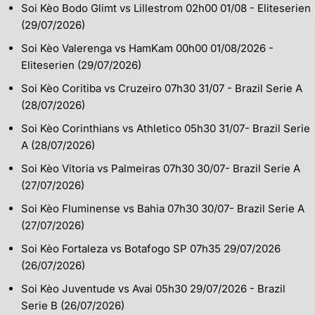
Soi Kèo Bodo Glimt vs Lillestrom 02h00 01/08 - Eliteserien
(29/07/2026)
Soi Kèo Valerenga vs HamKam 00h00 01/08/2026 -
Eliteserien
(29/07/2026)
Soi Kèo Coritiba vs Cruzeiro 07h30 31/07 - Brazil Serie A
(28/07/2026)
Soi Kèo Corinthians vs Athletico 05h30 31/07- Brazil Serie
A
(28/07/2026)
Soi Kèo Vitoria vs Palmeiras 07h30 30/07- Brazil Serie A
(27/07/2026)
Soi Kèo Fluminense vs Bahia 07h30 30/07- Brazil Serie A
(27/07/2026)
Soi Kèo Fortaleza vs Botafogo SP 07h35 29/07/2026
(26/07/2026)
Soi Kèo Juventude vs Avai 05h30 29/07/2026 - Brazil
Serie B
(26/07/2026)