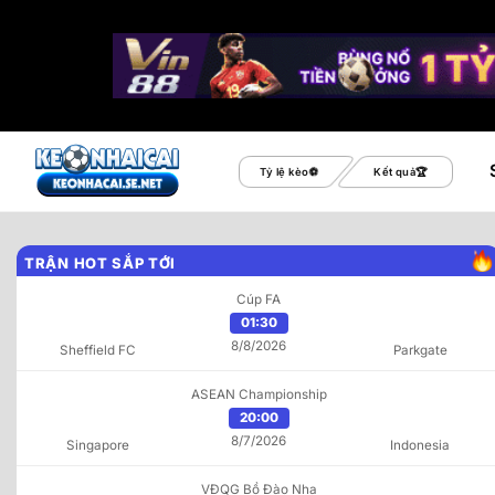
Bỏ
qua
Tỷ lệ kèo
Kết quả
nội
dung
TRẬN HOT SẮP TỚI
Cúp FA
01:30
8/8/2026
Sheffield FC
Parkgate
ASEAN Championship
20:00
8/7/2026
Singapore
Indonesia
VĐQG Bồ Đào Nha