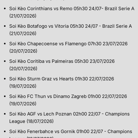
Soi Kèo Corinthians vs Remo 05h30 24/07- Brazil Serie A
(21/07/2026)
Soi Kèo Botafogo vs Vitoria 05h30 24/07 - Brazil Serie A
(21/07/2026)
Soi Kèo Chapecoense vs Flamengo 07h30 23/07/2026
(20/07/2026)
Soi Kèo Coritiba vs Palmeiras 05h30 23/07/2026
(20/07/2026)
Soi Kèo Sturm Graz vs Hearts 01h30 22/07/2026
(19/07/2026)
Soi Kèo FC Thun vs Dinamo Zagreb 01h00 22/07/2026
(19/07/2026)
Soi Kèo AGF vs Lech Poznan 02h00 22/07 - Champions
League
(18/07/2026)
Soi Kèo Fenerbahce vs Gornik 01h00 22/07 - Champions