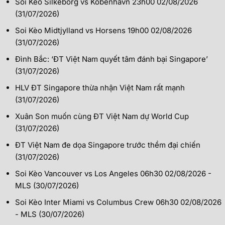
Soi Kèo Silkeborg vs Kobenhavn 23h00 02/08/2026
(31/07/2026)
Soi Kèo Midtjylland vs Horsens 19h00 02/08/2026
(31/07/2026)
Đình Bắc: ‘ĐT Việt Nam quyết tâm đánh bại Singapore’
(31/07/2026)
HLV ĐT Singapore thừa nhận Việt Nam rất mạnh
(31/07/2026)
Xuân Son muốn cùng ĐT Việt Nam dự World Cup
(31/07/2026)
ĐT Việt Nam đe dọa Singapore trước thềm đại chiến
(31/07/2026)
Soi Kèo Vancouver vs Los Angeles 06h30 02/08/2026 -
MLS
(30/07/2026)
Soi Kèo Inter Miami vs Columbus Crew 06h30 02/08/2026
- MLS
(30/07/2026)