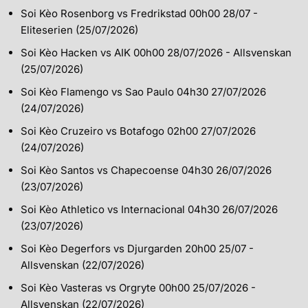
Soi Kèo Rosenborg vs Fredrikstad 00h00 28/07 -
Eliteserien
(25/07/2026)
Soi Kèo Hacken vs AIK 00h00 28/07/2026 - Allsvenskan
(25/07/2026)
Soi Kèo Flamengo vs Sao Paulo 04h30 27/07/2026
(24/07/2026)
Soi Kèo Cruzeiro vs Botafogo 02h00 27/07/2026
(24/07/2026)
Soi Kèo Santos vs Chapecoense 04h30 26/07/2026
(23/07/2026)
Soi Kèo Athletico vs Internacional 04h30 26/07/2026
(23/07/2026)
Soi Kèo Degerfors vs Djurgarden 20h00 25/07 -
Allsvenskan
(22/07/2026)
Soi Kèo Vasteras vs Orgryte 00h00 25/07/2026 -
Allsvenskan
(22/07/2026)